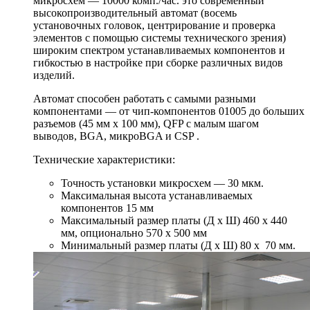
микросхем — 10000 комп./час. это современный
высокопроизводительный автомат (восемь
установочных головок, центрирование и проверка
элементов с помощью системы технического зрения)
широким спектром устанавливаемых компонентов и
гибкостью в настройке при сборке различных видов
изделий.
Автомат способен работать с самыми разными
компонентами — от чип-компонентов 01005 до больших
разъемов (45 мм х 100 мм), QFP с малым шагом
выводов, BGA, микроBGA и CSP .
Технические характеристики:
Точность установки микросхем — 30 мкм.
Максимальная высота устанавливаемых
компонентов 15 мм
Максимальный размер платы (Д х Ш) 460 х 440
мм, опционально 570 х 500 мм
Минимальный размер платы (Д х Ш) 80 x 70 мм.