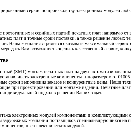
грированный сервис по производству электронных модулей люб
ке прототипных и серийных партий печатных плат напрямую от 
чатных плат и точные сроки поставки, а также решение любых 
сии. Наша компания стремится оказывать максимальный сервис 
мере дать Вам возможность оценить качественный сервис, конк
тве
ностный (SMT) монтаж печатных плат на двух автоматизированн
 устанавливать электронные компоненты типоразмером от 01005
ные сроки выполнения заказов и конкурентные цены. Наши тех
щие при проектировании или монтаже изделий. Печатные платы
 и индивидуальный подход в решении Ваших задач.
онтажа электронных модулей компонентами и комплектующими о
ом зарубежных компаний поставщиков специализирующихся на п
омпонентов, пьезоэлектрических модулей.