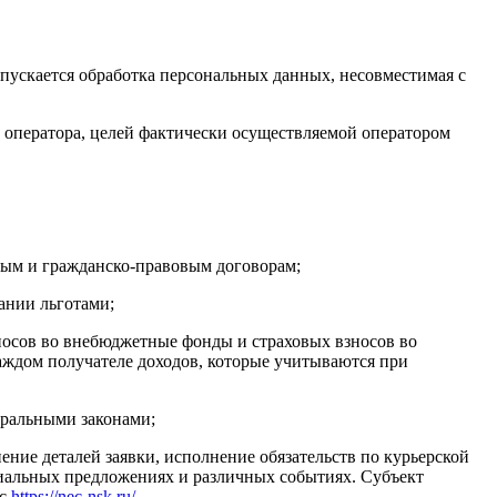
пускается обработка персональных данных, несовместимая с
ь оператора, целей фактически осуществляемой оператором
овым и гражданско-правовым договорам;
ании льготами;
зносов во внебюджетные фонды и страховых взносов во
ждом получателе доходов, которые учитываются при
еральными законами;
ение деталей заявки, исполнение обязательств по курьерской
циальных предложениях и различных событиях. Субъект
ес
https://nec-nsk.ru/
.