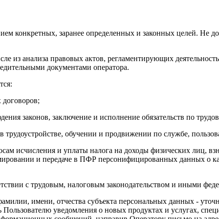
ием конкретных, заранее определенных и законных целей. Не до
исле из анализа правовых актов, регламентирующих деятельност
чредительными документами оператора.
тся:
 договоров;
юдения законов, заключение и исполнение обязательств по труд
 в трудоустройстве, обучении и продвижении по службе, пользов
росам исчисления и уплаты налога на доходы физических лиц, в
мировании и передаче в ПФР персонифицированных данных о ка
етствии с трудовым, налоговым законодательством и иными фед
фамилии, имени, отчества субъекта персональных данных - уточн
ь Пользователю уведомления о новых продуктах и услугах, спе
информационных сообщений, направив Оператору письмо на адр