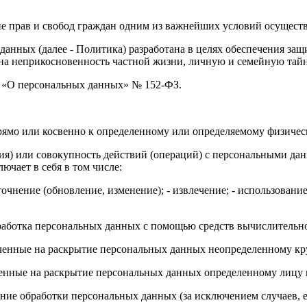
ие прав и свобод граждан одним из важнейших условий осуществ
данных (далее - Политика) разработана в целях обеспечения за
 на неприкосновенность частной жизни, личную и семейную тайн
З «О персональных данных» № 152-ФЗ.
рямо или косвенно к определенному или определяемому физичес
ция) или совокупность действий (операций) с персональными д
ючает в себя в том числе:
 уточнение (обновление, изменение); - извлечение; - использование
бработка персональных данных с помощью средств вычислительн
вленные на раскрытие персональных данных неопределенному кр
ленные на раскрытие персональных данных определенному лицу 
ние обработки персональных данных (за исключением случаев, 