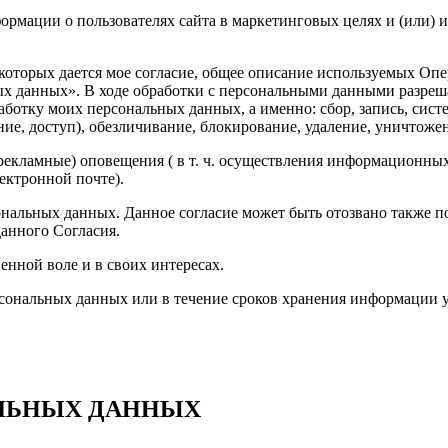
рмации о пользователях сайта в маркетинговых целях и (или) и
торых дается мое согласие, общее описание используемых Опера
ных данных». В ходе обработки с персональными данными разре
ботку моих персональных данных, а именно: сбор, запись, сист
ние, доступ), обезличивание, блокирование, удаление, уничтоже
рекламные) оповещения ( в т. ч. осуществления информационны
ектронной почте).
сональных данных. Данное согласие может быть отозвано также
данного Согласия.
венной воле и в своих интересах.
ерсональных данных или в течение сроков хранения информации
ЛЬНЫХ ДАННЫХ